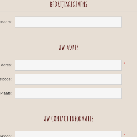
BEDRIJFSGEGEVENS
fsnaam:
UW ADRES
*
Adres:
stcode:
Plaats:
UW CONTACT INFORMATIE
*
lefoon: