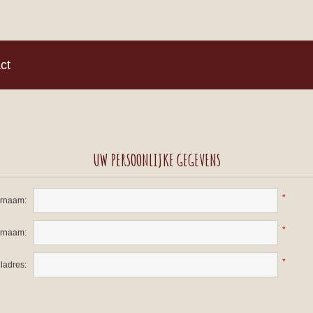
)
ct
UW PERSOONLIJKE GEGEVENS
*
rnaam:
*
ernaam:
*
ladres: