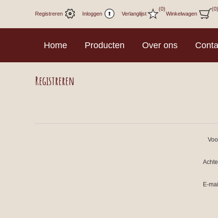
(0)
(0
Registreren
Inloggen
Verlanglijst
Winkelwagen
Home
Producten
Over ons
Conta
Registreren
Voo
Acht
E-mai