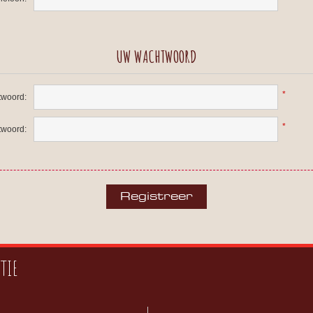
UW WACHTWOORD
*
woord:
*
twoord:
TIE