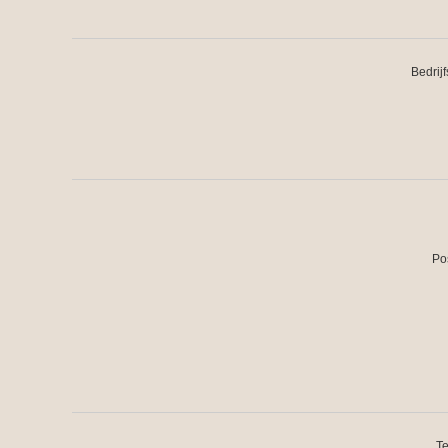
Bedrij
Po
Te