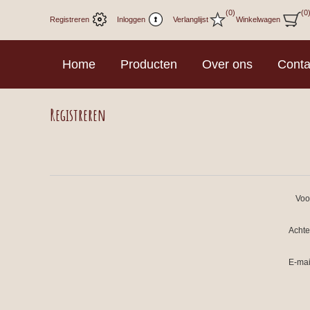
(0)
(0
Registreren
Inloggen
Verlanglijst
Winkelwagen
Home
Producten
Over ons
Conta
Registreren
Voo
Acht
E-mai