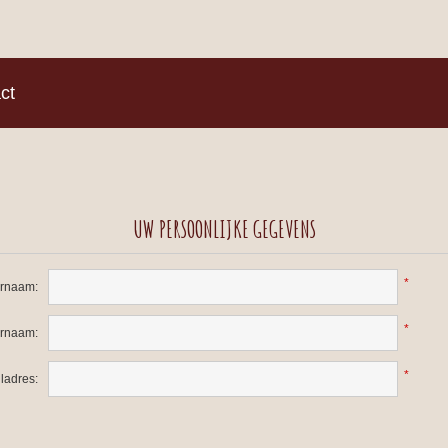
)
ct
UW PERSOONLIJKE GEGEVENS
*
rnaam:
*
ernaam:
*
ladres: