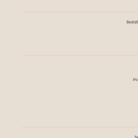
Bedrij
Po
Te