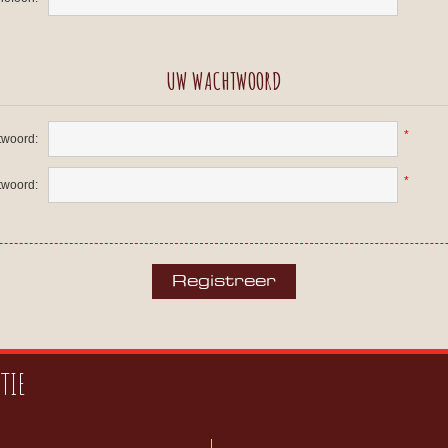
UW WACHTWOORD
*
woord:
*
twoord:
TIE