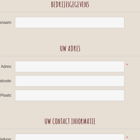
BEDRIJFSGEGEVENS
fsnaam:
UW ADRES
*
Adres:
stcode:
Plaats:
UW CONTACT INFORMATIE
*
lefoon: