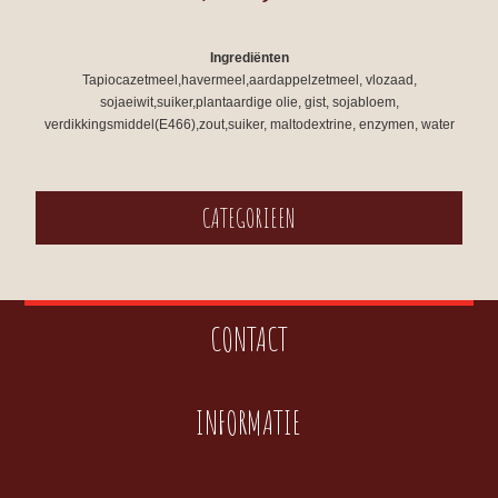
Ingrediënten
Tapiocazetmeel,havermeel,aardappelzetmeel, vlozaad,
sojaeiwit,suiker,plantaardige olie, gist, sojabloem,
verdikkingsmiddel(E466),zout,suiker, maltodextrine, enzymen, water
CATEGORIEEN
CONTACT
INFORMATIE