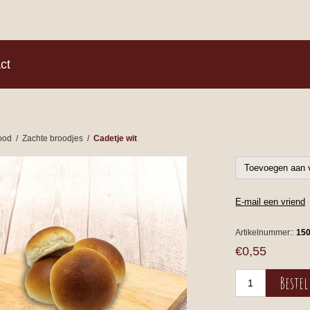
)
ct
ood
/
Zachte broodjes
/
Cadetje wit
Artikelnummer::
15
€0,55