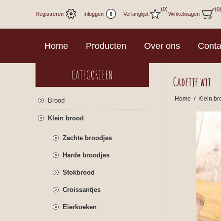
(0)
(0
Registreren
Inloggen
Verlanglijst
Winkelwagen
Home
Producten
Over ons
Conta
CATEGORIEEN
Cadetje wit
Home
/
Klein br
Brood
Klein brood
Zachte broodjes
Harde broodjes
Stokbrood
Croissantjes
Eierkoeken