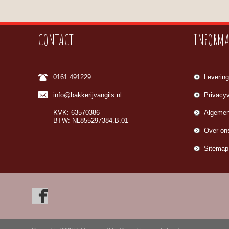
CONTACT
INFORMA
0161 491229
Levering
info@bakkerijvangils.nl
Privacyv
KVK: 63570386
Algemen
BTW: NL855297384.B.01
Over on
Sitemap