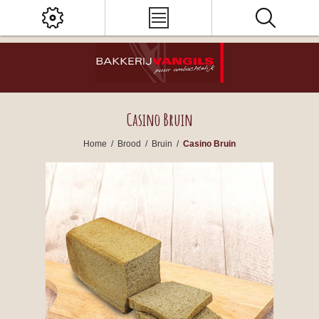
Casino Bruin
Home
/
Brood
/
Bruin
/
Casino Bruin