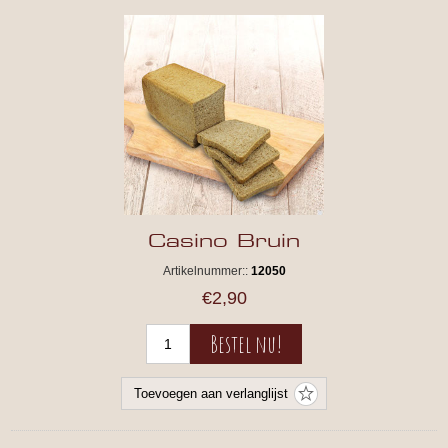
Casino Bruin
Artikelnummer::
12050
€2,90