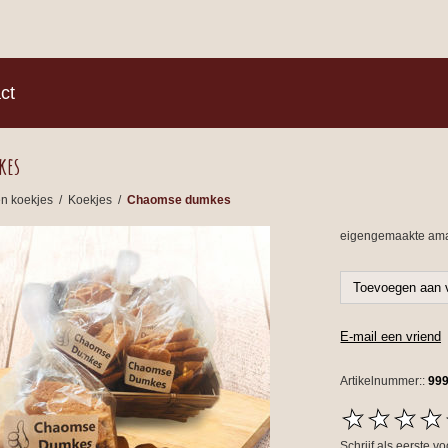
)
ct
kes
en koekjes
/
Koekjes
/
Chaomse dumkes
eigengemaakte aman
Artikelnummer::
99
Schrijf als eerste v