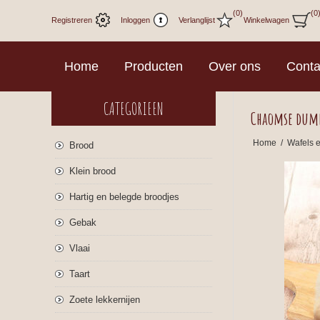
(0)
(0
Registreren
Inloggen
Verlanglijst
Winkelwagen
Home
Producten
Over ons
Conta
CATEGORIEEN
Chaomse dum
Home
/
Wafels 
Brood
Klein brood
Hartig en belegde broodjes
Gebak
Vlaai
Taart
Zoete lekkernijen