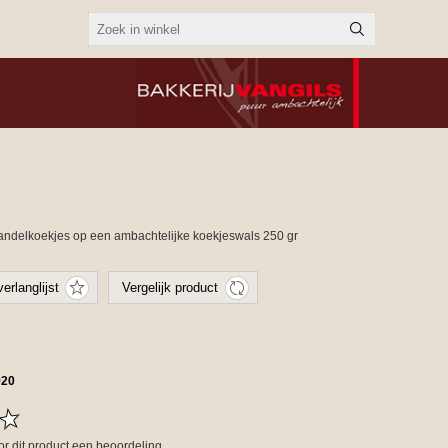
delkoekjes op een ambachtelijke koekjeswals 250 gr
920
oor dit product een beoordeling