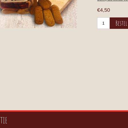
€4,50
TIE