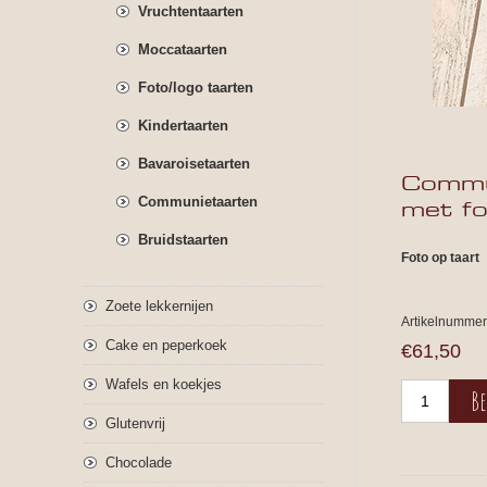
Vruchtentaarten
Moccataarten
Foto/logo taarten
Kindertaarten
Bavaroisetaarten
Commu
Communietaarten
met f
Bruidstaarten
Foto op taart
Zoete lekkernijen
Artikelnummer
Cake en peperkoek
€61,50
Wafels en koekjes
Glutenvrij
Chocolade