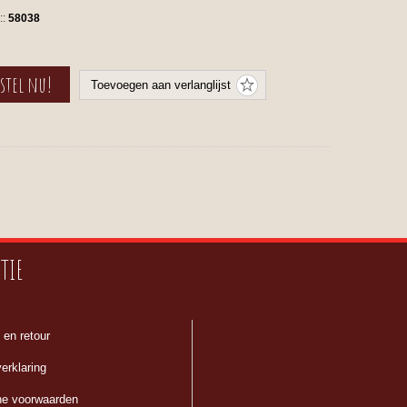
::
58038
TIE
 en retour
erklaring
e voorwaarden