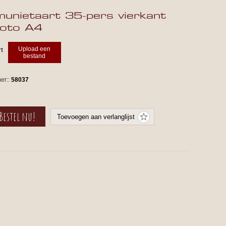
nietaart 35-pers vierkant
foto A4
Upload een
rt
bestand
er::
58037