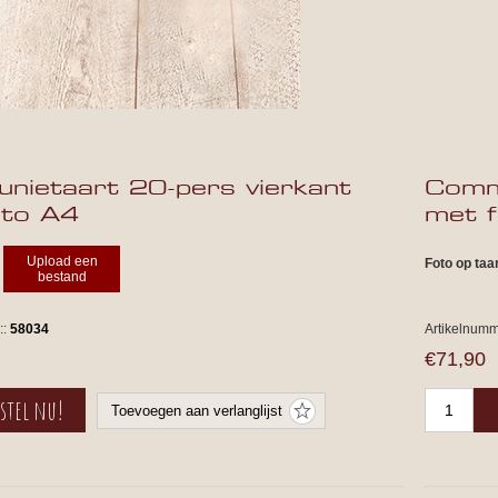
nietaart 20-pers vierkant
Commu
oto A4
met 
Upload een
Foto op taa
bestand
::
58034
Artikelnumm
€71,90