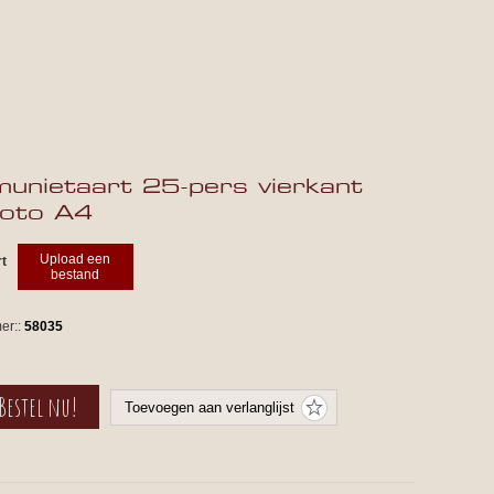
nietaart 25-pers vierkant
foto A4
Upload een
rt
bestand
er::
58035