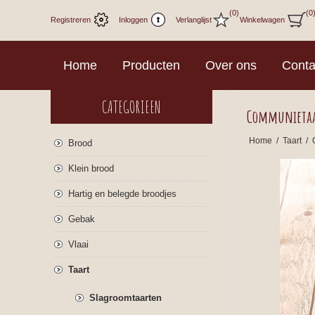
(0)
(0
Registreren
Inloggen
Verlanglijst
Winkelwagen
Home
Producten
Over ons
Conta
CATEGORIEEN
Communietaar
Home
/
Taart
/
Brood
Klein brood
Hartig en belegde broodjes
Gebak
Vlaai
Taart
Slagroomtaarten