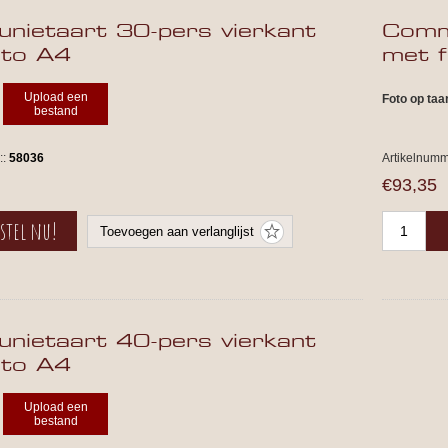
nietaart 30-pers vierkant
Commu
oto A4
met 
Upload een
Foto op taa
bestand
::
58036
Artikelnumm
€93,35
nietaart 40-pers vierkant
oto A4
Upload een
bestand