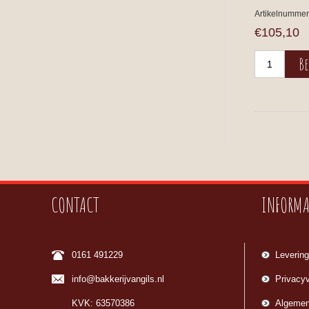
Artikelnummer
€105,10
CONTACT
INFORMA
0161 491229
Levering
info@bakkerijvangils.nl
Privacyv
KVK: 63570386
Algemen