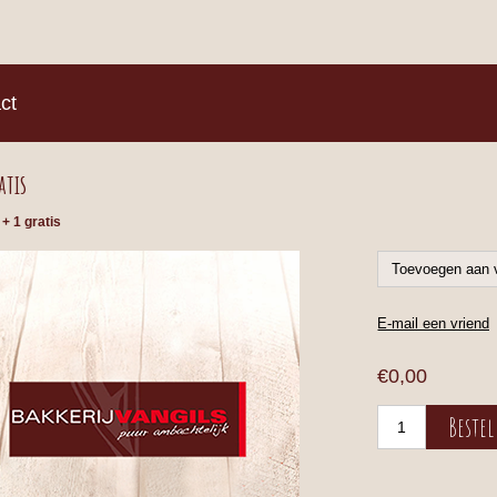
)
ct
atis
+ 1 gratis
€0,00