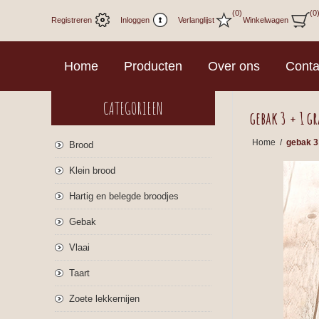
(0)
(0
Registreren
Inloggen
Verlanglijst
Winkelwagen
Home
Producten
Over ons
Conta
CATEGORIEEN
gebak 3 + 1 gr
Home
/
gebak 3 
Brood
Klein brood
Hartig en belegde broodjes
Gebak
Vlaai
Taart
Zoete lekkernijen