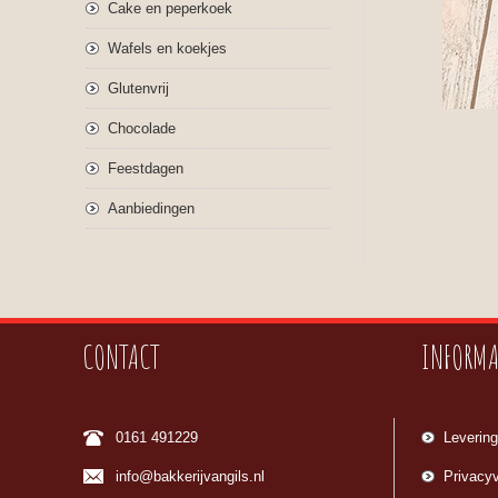
Cake en peperkoek
Wafels en koekjes
Glutenvrij
Chocolade
Feestdagen
Aanbiedingen
CONTACT
INFORMA
0161 491229
Levering
info@bakkerijvangils.nl
Privacyv