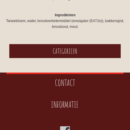
Ingrediënten
Tarwebloem, water, broodverbetermiddel (emulgator (E472e)), bakkersgist,
broodzout, mout.
CATEGORIEEN
CONTACT
INFORMATIE