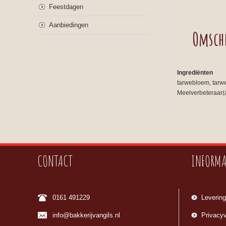
Feestdagen
Aanbiedingen
Omsch
Ingrediënten
tarwebloem, tarwe
Meelverbeteraar(
CONTACT
INFORMA
0161 491229
Levering
info@bakkerijvangils.nl
Privacyv