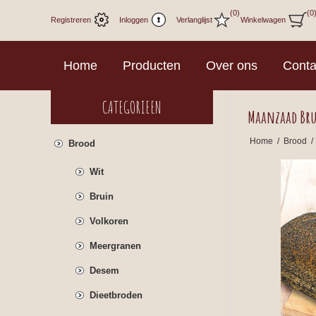
(0)
(0
Registreren
Inloggen
Verlanglijst
Winkelwagen
Home
Producten
Over ons
Conta
CATEGORIEEN
Maanzaad Br
Home
/
Brood
/
Brood
Wit
Bruin
Volkoren
Meergranen
Desem
Dieetbroden