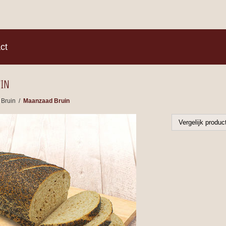
)
ct
uin
Bruin
/
Maanzaad Bruin