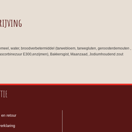
rijving
meel, water, broodverbetermiddel (tarwebloem, tarwegluten, geroosterdemouten , s
ascorbinezuur E300,enzijmen), Bakkersgist, Maanzaad, Jodiumhoudend zout
TIE
 en retour
erklaring