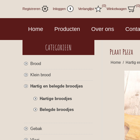
(0)
(0
Registreren
Inloggen
Verlanglijst
Winkelwagen
Home
Producten
Over ons
Conta
CATEGORIEEN
Plaat Pizza
Home
/
Hartig e
Brood
Klein brood
Hartig en belegde broodjes
Hartige broodjes
Belegde broodjes
Gebak
Vlaai