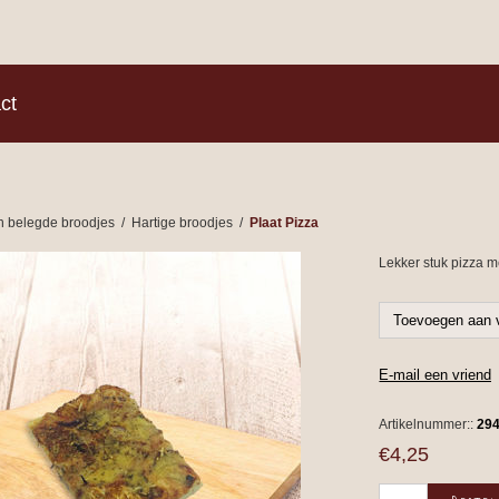
)
ct
n belegde broodjes
/
Hartige broodjes
/
Plaat Pizza
Lekker stuk pizza m
Artikelnummer::
29
€4,25