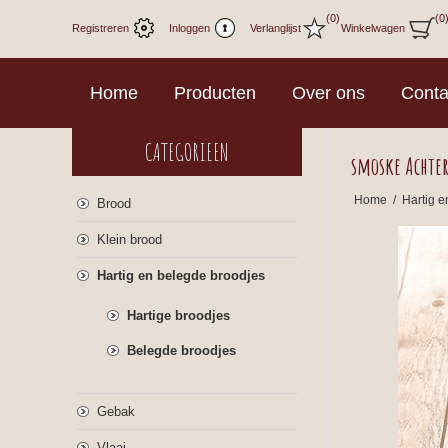
(0)
(0
Registreren
Inloggen
Verlanglijst
Winkelwagen
Home
Producten
Over ons
Conta
CATEGORIEEN
smoske Achte
Home
/
Hartig e
Brood
Klein brood
Hartig en belegde broodjes
Hartige broodjes
Belegde broodjes
Gebak
Vlaai