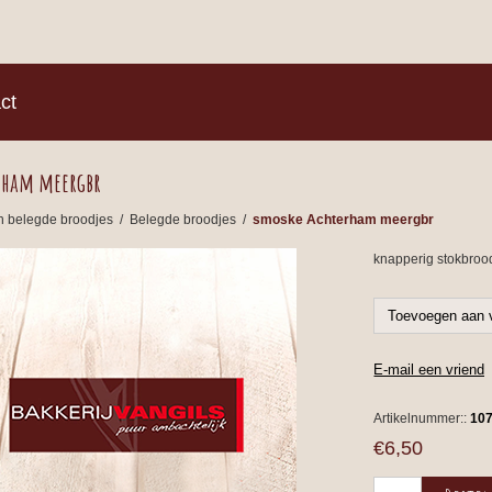
)
ct
rham meergbr
n belegde broodjes
/
Belegde broodjes
/
smoske Achterham meergbr
knapperig stokbrood
Artikelnummer::
10
€6,50