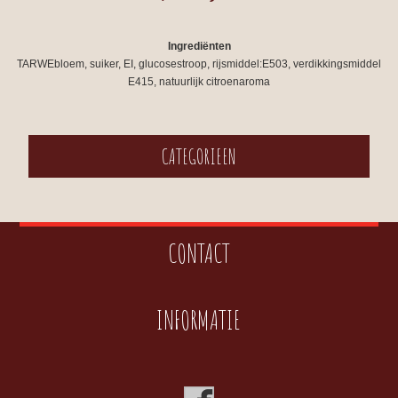
Ingrediënten
TARWEbloem, suiker, EI, glucosestroop, rijsmiddel:E503, verdikkingsmiddel
E415, natuurlijk citroenaroma
CATEGORIEEN
CONTACT
INFORMATIE